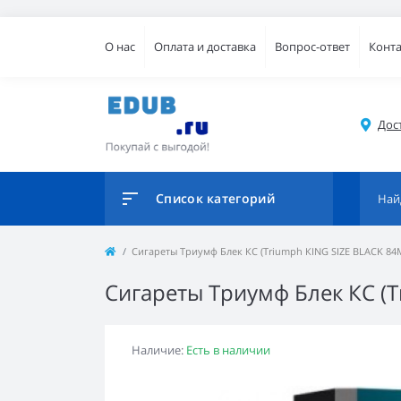
О нас
Оплата и доставка
Вопрос-ответ
Конт
Дос
Список категорий
Сигареты Триумф Блек КС (Triumph КING SIZE BLACK 8
Сигареты Триумф Блек КС (
Наличие:
Есть в наличии