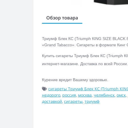
Обзор товара
Триумф Блек КС (Triumph КING SIZE BLACK 
«Grand Tabacco». Сигареты в формате Кинг Са
Купить с
игареты Триумф Блек КС (Triumph 
интернет-магазине.
Доставка по всей России.
Курение вредит Вашему здоровью.
сигареты Триумф Блек КС (Triumph КIN
недорого
,
россия
,
москва
,
челябинск
,
омск
,
доставкой
,
сигареты
,
триумф