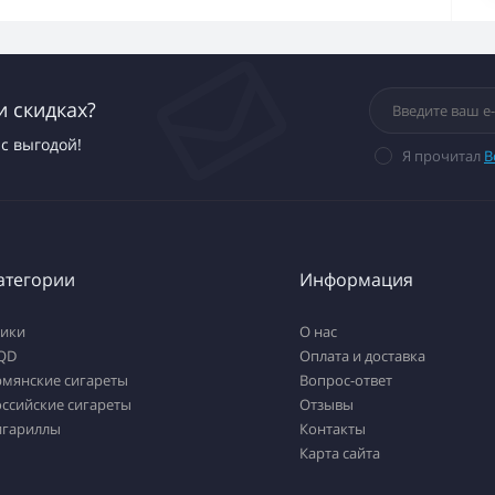
и скидках?
с выгодой!
Я прочитал
В
атегории
Информация
тики
О нас
QD
Оплата и доставка
рмянские сигареты
Вопрос-ответ
ссийские сигареты
Отзывы
игариллы
Контакты
Карта сайта