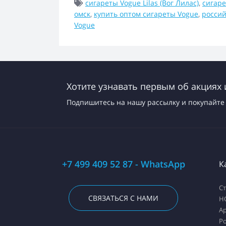
сигареты Vogue Lilas (Вог Лилас)
,
сигаре
омск
,
купить оптом сигареты Vogue
,
россий
Vogue
Хотите узнавать первым об акциях 
Подпишитесь на нашу рассылку и покупайте 
+7 499 409 52 87 - WhatsApp
К
С
СВЯЗАТЬСЯ С НАМИ
H
А
Ро