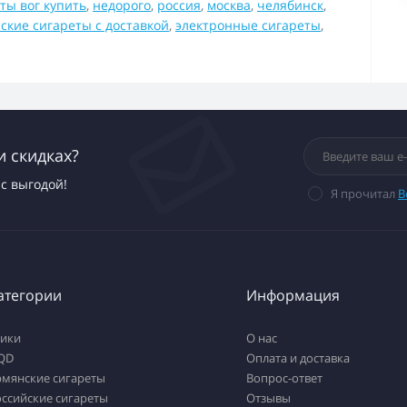
ты вог купить
,
недорого
,
россия
,
москва
,
челябинск
,
ские сигареты с доставкой
,
электронные сигареты
,
и скидках?
с выгодой!
Я прочитал
В
атегории
Информация
тики
О нас
QD
Оплата и доставка
рмянские сигареты
Вопрос-ответ
ссийские сигареты
Отзывы