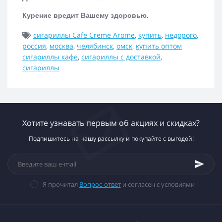
Курение вредит Вашему здоровью.
сигариллы Cafe Creme Arome
,
купить
,
недорого
,
россия
,
москва
,
челябинск
,
омск
,
купить оптом
сигариллы кафе
,
сигариллы с доставкой
,
сигариллы
Хотите узнавать первым об акциях и скидках?
Подпишитесь на нашу рассылку и покупайте с выгодой!
Я прочитал
Вопрос-ответ
и согласен с условиями