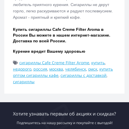
любитель приятного курения. Сигариллы не дерут
горло, легко раскуриваются и радуют послевкусием.
Аромат - приятный и крепкий кофе.
Купить сигариллы
Cafe Creme Filter
Aroma
в
России Вы можете в нашем интернет-магазине.
Доставка по всей России.
Курение вредит Вашему здоровью
сигариллы Cafe Creme Filter Arome
,
купить
,
недорого
,
россия
,
москва
,
челябинск
,
омск
,
купить
оптом сигариллы кафе
,
сигариллы с доставкой
,
сигариллы
Хотите узнавать первым об акциях и скидках?
Подпишитесь на нашу рассылку и покупайте с выгодой!