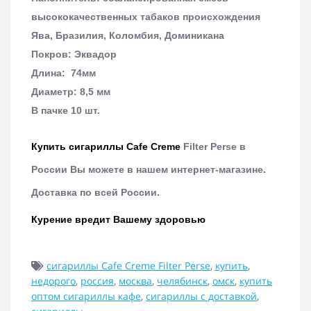
высококачественных табаков происхождения
Ява, Бразилия, Коломбия, Доминикана
Покров: Эквадор
Длина: 74мм
Диаметр: 8,5 мм
В пачке 10 шт.
Купить сигариллы
Cafe Creme
Filter Perse
в
России Вы можете в нашем интернет-магазине.
Доставка по всей России.
Курение вредит Вашему здоровью
сигариллы Cafe Creme Filter Perse
,
купить
,
недорого
,
россия
,
москва
,
челябинск
,
омск
,
купить
оптом сигариллы кафе
,
сигариллы с доставкой
,