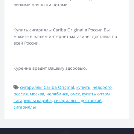
легкими пряными нотами.
Купить сигариллы Cariba Original в России Вы
можете в нашем интернет-магазине. Доставка по
всей России.
Курение вредит Вашему здоровью.
сигариллы Cariba Original
,
купить
,
недорого
,
россия
,
москва
,
челябинск
,
омск
,
купить оптом
сигариллы кариба
,
сигариллы с доставкой
,
сигариллы