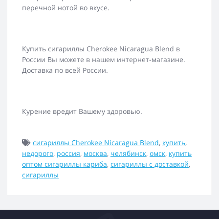
перечной нотой во вкусе.
Купить сигариллы Cherokee Nicaragua Blend в
России Вы можете в нашем интернет-магазине.
Доставка по всей России.
Курение вредит Вашему здоровью.
сигариллы Cherokee Nicaragua Blend
,
купить
,
недорого
,
россия
,
москва
,
челябинск
,
омск
,
купить
оптом сигариллы кариба
,
сигариллы с доставкой
,
сигариллы