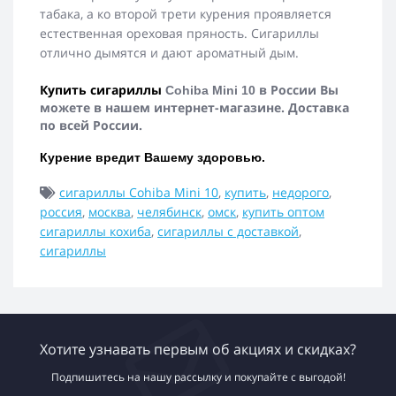
табака, а ко второй трети курения проявляется
естественная ореховая пряность. Сигариллы
отлично дымятся и дают ароматный дым.
Купить сигариллы
в России Вы
Cohiba Mini 10
можете в нашем интернет-магазине. Доставка
по всей России.
Курение вредит Вашему здоровью.
сигариллы Cohiba Mini 10
,
купить
,
недорого
,
россия
,
москва
,
челябинск
,
омск
,
купить оптом
сигариллы кохиба
,
сигариллы с доставкой
,
сигариллы
Хотите узнавать первым об акциях и скидках?
Подпишитесь на нашу рассылку и покупайте с выгодой!