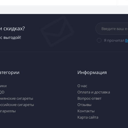
и скидках?
с выгодой!
Я прочитал
В
атегории
Информация
тики
О нас
QD
Оплата и доставка
рмянские сигареты
Вопрос-ответ
ссийские сигареты
Отзывы
игариллы
Контакты
Карта сайта