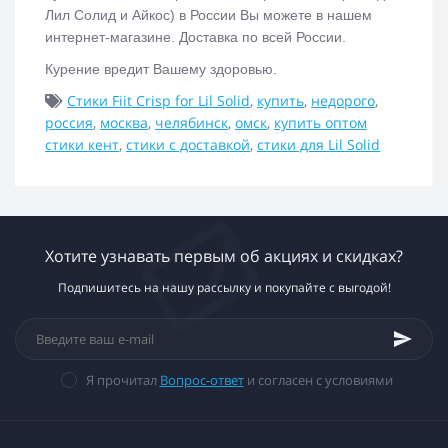
Лил Солид и Айкос)
в России Вы можете в нашем
интернет-магазине. Доставка по всей России.
Курение вредит Вашему здоровью.
Стики Fiit Crisp for Lil Solid
,
купить
,
недорого
,
россия
,
москва
,
челябинск
,
омск
,
купить оптом
стики кент
,
стики с доставкой
,
стики для Lil Solid
Хотите узнавать первым об акциях и скидках?
Подпишитесь на нашу рассылку и покупайте с выгодой!
Я прочитал
Вопрос-ответ
и согласен с условиями