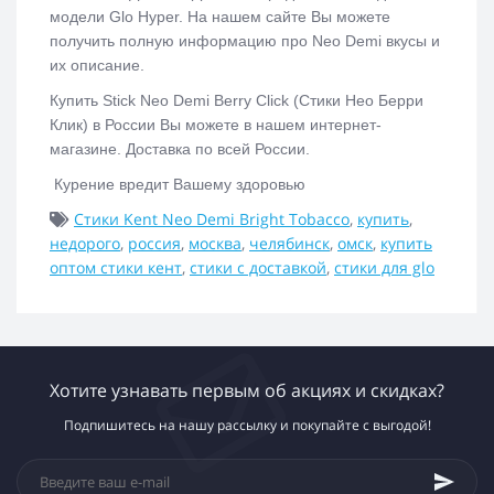
модели Glo Hyper. На нашем сайте Вы можете
получить полную информацию про Neo Demi вкусы и
их описание.
Купить
Stick Neo Demi Berry Click (Стики Нео Берри
Клик) в России Вы можете в нашем интернет-
магазине. Доставка по всей России.
Курение вредит Вашему здоровью
Стики Kent Neo Demi Bright Tobacco
,
купить
,
недорого
,
россия
,
москва
,
челябинск
,
омск
,
купить
оптом стики кент
,
стики с доставкой
,
стики для glo
Хотите узнавать первым об акциях и скидках?
Подпишитесь на нашу рассылку и покупайте с выгодой!