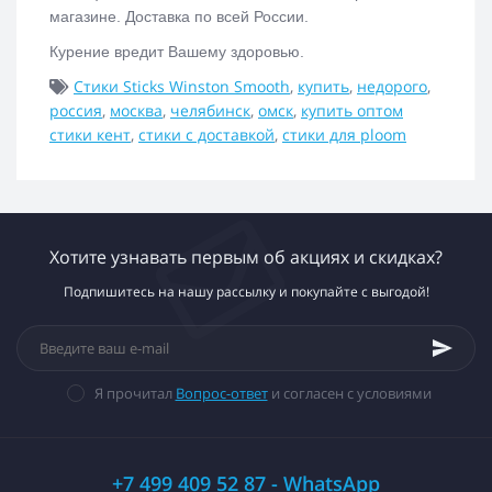
магазине. Доставка по всей России.
Курение вредит Вашему здоровью.
Стики Sticks Winston Smooth
,
купить
,
недорого
,
россия
,
москва
,
челябинск
,
омск
,
купить оптом
стики кент
,
стики с доставкой
,
стики для ploom
Хотите узнавать первым об акциях и скидках?
Подпишитесь на нашу рассылку и покупайте с выгодой!
Я прочитал
Вопрос-ответ
и согласен с условиями
+7 499 409 52 87 - WhatsApp