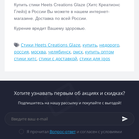
Купить с
тики Heets Creations Glaze (Хитс Креатионс
Глейз)
в России Вы можете в нашем интернет-
магазине. Доставка по всей России.
Курение вредит Вашему здоровью.
Стики Heets Creations Glaze
,
купить
,
недорого
,
россия
,
москва
,
челябинск
,
омск
,
купить оптом
стики хитс
,
стики с доставкой
,
стики для iqos
Хотите узнавать первым об акциях и скидках?
Подпишитесь на нашу рассылку и покупайте с выгодой!
Я прочитал
Вопрос-ответ
и согласен с условиями