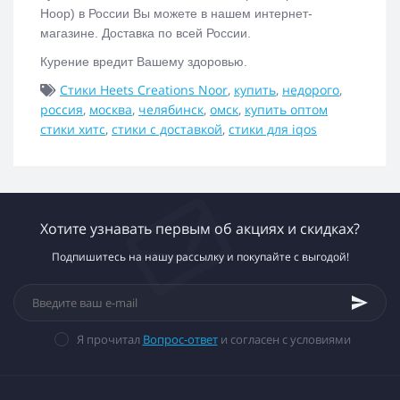
Ноор)
в России Вы можете в нашем интернет-
магазине. Доставка по всей России.
Курение вредит Вашему здоровью.
Стики Heets Creations Noor
,
купить
,
недорого
,
россия
,
москва
,
челябинск
,
омск
,
купить оптом
стики хитс
,
стики с доставкой
,
стики для iqos
Хотите узнавать первым об акциях и скидках?
Подпишитесь на нашу рассылку и покупайте с выгодой!
Я прочитал
Вопрос-ответ
и согласен с условиями