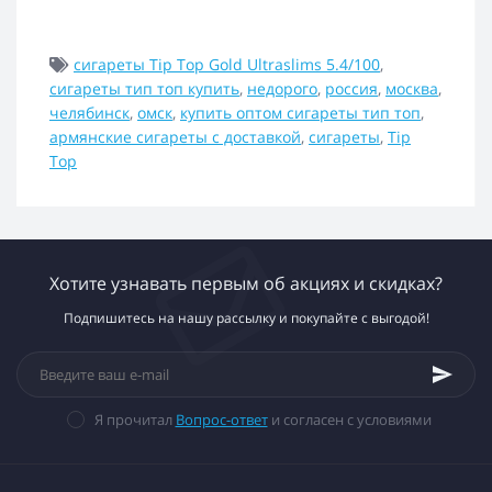
сигареты Tip Top Gold Ultraslims 5.4/100
,
сигареты тип топ купить
,
недорого
,
россия
,
москва
,
челябинск
,
омск
,
купить оптом сигареты тип топ
,
армянские сигареты с доставкой
,
сигареты
,
Tip
Top
Хотите узнавать первым об акциях и скидках?
Подпишитесь на нашу рассылку и покупайте с выгодой!
Я прочитал
Вопрос-ответ
и согласен с условиями