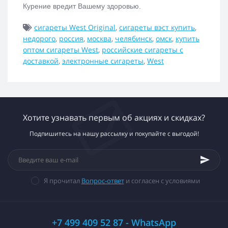
Курение вредит Вашему здоровью.
сигареты West Original
,
сигареты вэст купить
,
недорого
,
россия
,
москва
,
челябинск
,
омск
,
купить
оптом сигареты West
,
российские сигареты с
доставкой
,
электронные сигареты
,
West
Хотите узнавать первым об акциях и скидках?
Подпишитесь на нашу рассылку и покупайте с выгодой!
Я прочитал
Вопрос-ответ
и согласен с условиями
+7 499 409 52 87 - WhatsApp