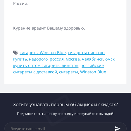
России.
Курение вредит Вашему здоровью.
сигареты Winston Blue
,
сигареты винстон
купить
,
недорого
,
россия
,
москва
,
челябинск
,
омск
,
купить оптом сигареты винстон
,
российские
сигареты с доставкой
,
сигареты
,
Winston Blue
Хотите узнавать первым об акциях и скидках?
Подпишитесь на нашу рассылку и покупайте с выгодой!