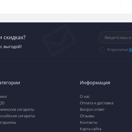
и скидках?
с выгодой!
Я прочитал
В
атегории
Информация
тики
О нас
QD
Оплата и доставка
рмянские сигареты
Вопрос-ответ
ссийские сигареты
Отзывы
игариллы
Контакты
Карта сайта