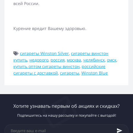
всей России.
Курение вредит Вашему здоровью.
сигареты Winston Silver
,
сигареты винстон
купить
,
недорого
,
россия
,
москва
,
челябинск
,
омск
,
купить оптом сигареты винстон
,
российские
сигареты с доставкой
,
сигареты
,
Winston Blue
Хотите узнавать первым об акциях и скидках?
Подпишитесь на нашу рассылку и покупайте с выгодой!