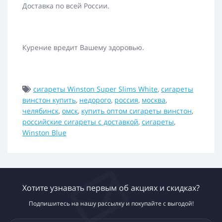
Доставка по всей России.
Курение вредит Вашему здоровью.
сигареты Winston Super Slims White
,
сигареты
винстон купить
,
недорого
,
россия
,
москва
,
челябинск
,
омск
,
купить оптом сигареты винстон
,
российские сигареты с доставкой
,
сигареты
,
Winston Blue
Хотите узнавать первым об акциях и скидках?
Подпишитесь на нашу рассылку и покупайте с выгодой!