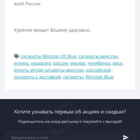
всей России.
Курение вредит Вашему здоровью.
сигареты Winston XS Blue
,
сигареты винстон
купить
,
недорого
,
россия
,
москва
,
челябинск
,
омск
,
купить оптом сигареты винстон
,
российские
сигареты с доставкой
,
сигареты
,
Winston Blue
Хотите узнавать первым об акциях и скидках?
Подпишитесь на нашу рассылку и покупайте с выгодой!