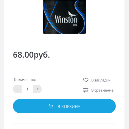
68.00руб.
Количество:
В закладки
-
+
В сравнение
В КОРЗИНУ