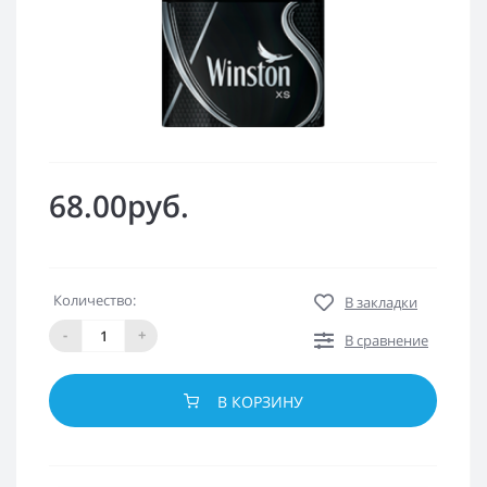
68.00руб.
Количество:
В закладки
-
+
В сравнение
В КОРЗИНУ