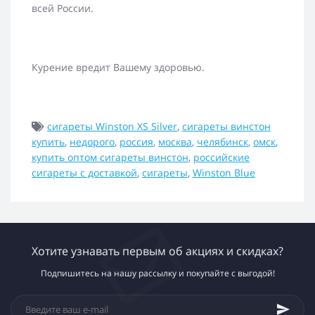
всей России.
Курение вредит Вашему здоровью.
сигареты Winston XS Silver
,
сигареты винстон
купить
,
недорого
,
россия
,
москва
,
челябинск
,
омск
,
купить оптом сигареты винстон
,
российские
сигареты с доставкой
,
сигареты
,
Winston Blue
Хотите узнавать первым об акциях и скидках?
Подпишитесь на нашу рассылку и покупайте с выгодой!