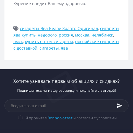
Курение вредит Вашему здоровью.
сигареты Ява Белое Золото Оригинал
,
сигареты
ява купить
,
недорого
,
россия
,
москва
,
челябинск
,
омск
,
купить оптом сигареты
,
российские сигареты
с доставкой
,
сигареты
,
ява
Хотите узнавать первым об акциях и скидках?
Подпишитесь на нашу рассылку и покупайте с выгодой!
Я прочитал
Вопрос-ответ
и согласен с условиями