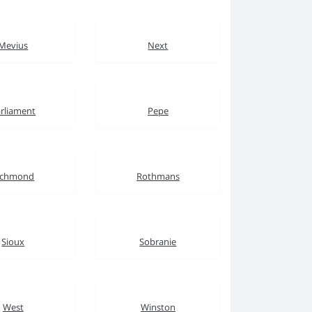
Mevius
Next
rliament
Pepe
ichmond
Rothmans
Sioux
Sobranie
West
Winston