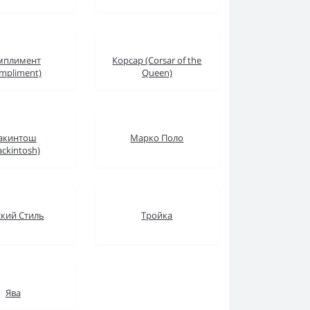
мплимент
Корсар (Corsar of the
mpliment)
Queen)
акинтош
Марко Поло
ckintosh)
ский Стиль
Тройка
Ява