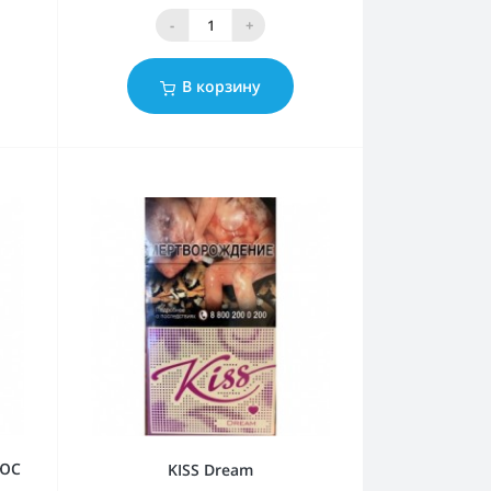
-
+
В корзину
ЛЮС
KISS Dream