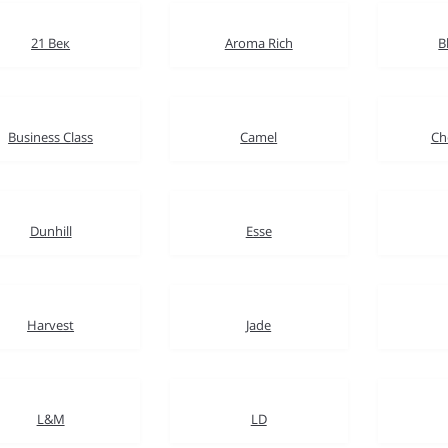
21 Век
Aroma Rich
B
Business Class
Camel
Ch
Dunhill
Esse
Harvest
Jade
L&M
LD