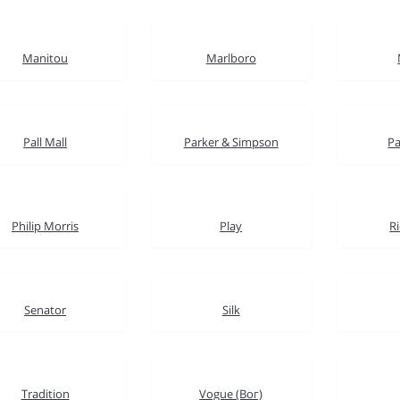
Manitou
Marlboro
Pall Mall
Parker & Simpson
Pa
Philip Morris
Play
R
Senator
Silk
Tradition
Vogue (Вог)