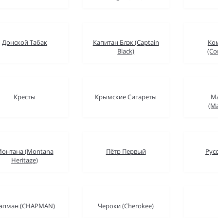
Донской Табак
Капитан Блэк (Captain
Ко
Black)
(Co
Кресты
Крымские Сигареты
М
(Ma
онтана (Montana
Пётр Первый
Рус
Heritage)
апман (CHAPMAN)
Чероки (Cherokee)