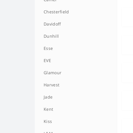
HQD MEGA
Chesterfield
HQD MELO
Davidoff
HQD MINI
Dunhill
HQD NOVA
Esse
HQD ROSY
EVE
HQD STARK
Glamour
HQD Super
Harvest
HQD ULTRA STICK
Jade
HQD V2
Kent
Kiss