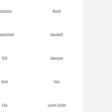
looming
Bond
esterfield
Davidoff
EVE
Glamour
Kent
Kiss
Lifa
Lucky Strike