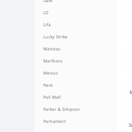
L&M
LD
Lifa
Lucky Strike
Manitou
Marlboro
Mevius
Next
М
Pall Mall
Parker & Simpson
Parliament
Ч