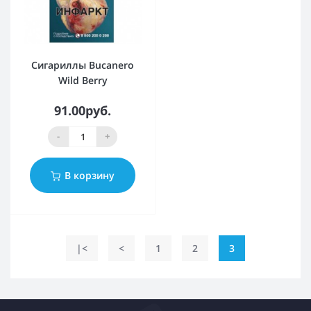
Сигариллы Bucanero
Wild Berry
91.00руб.
-
+
В корзину
|<
<
1
2
3