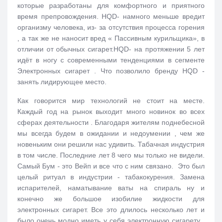
которые разработаны для комфортного и приятного
время препровождения. HQD- намного меньше вредит
организму человека, из- за отсутствия процесса горения
, а так же не наносит вред « Пассивным курильщика», в
отличии от обычных сигарет.HQD- на протяжении 5 лет
идёт в ногу с современными тенденциями в сегменте
Электронных сигарет . Что позволило бренду HQD -
занять лидирующее место.
Как говорится мир технологий не стоит на месте.
Каждый год на рынок выходит много новинок во всех
сферах деятельности . Благодаря жителям поднебесной
мы всегда будем в ожидании и недоумении , чем же
новеньким они решили нас удивить. Табачная индустрия
в том числе. Последние лет 8 чего мы только не видели.
Самый Бум - это Вейп и все что с ним связано. Это был
целый ритуал в индустрии - табакокурения. Замена
испарителей, наматывание ваты на спираль ну и
конечно же большое изобилие жидкости для
электронных сигарет. Все это длилось несколько лет и
было очень модно иметь у себя электронную сигарету ,