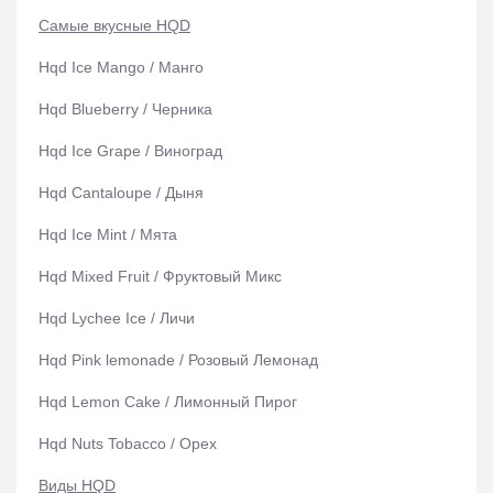
Самые вкусные HQD
Hqd Ice Mango / Манго
Hqd Blueberry / Черника
Hqd Ice Grape / Виноград
Hqd Cantaloupe / Дыня
Hqd Ice Mint / Мята
Hqd Mixed Fruit / Фруктовый Микс
Hqd Lychee Ice / Личи
Hqd Pink lemonade / Розовый Лемонад
Hqd Lemon Cake / Лимонный Пирог
Hqd Nuts Tobacco / Орех
Виды HQD