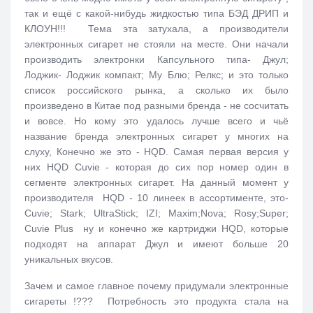
так и ещё с какой-нибудь жидкостью типа БЭД ДРИП и
КЛОУН!!! Тема эта затухала, а производители
электронных сигарет не стояли на месте. Они начали
производить электронки Капсульного типа- Джул;
Лоджик- Лоджик компакт; Му Блю; Релкс; и это только
список российского рынка, а сколько их было
произведено в Китае под разными бренда - не сосчитать
и вовсе. Но кому это удалось лучше всего и чьё
название бренда электронных сигарет у многих на
слуху, Конечно же это - HQD. Самая первая версия у
них HQD Cuvie - которая до сих пор номер один в
сегменте электронных сигарет. На данный момент у
производителя HQD - 10 линеек в ассортименте, это-
Cuvie; Stark; UltraStick; IZI; Maxim;Nova; Rosy;Super;
Cuvie Plus ну и конечно же картриджи HQD, которые
подходят на аппарат Джул и имеют больше 20
уникальных вкусов.
Зачем и самое главное почему придумали электронные
сигареты !??? Потребность это продукта стала на