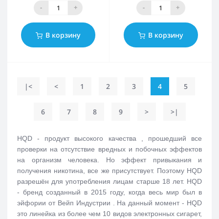
-
+
-
+
В корзину
В корзину
|<
<
1
2
3
4
5
6
7
8
9
>
>|
HQD - продукт высокого качества , прошедший все
проверки на отсутствие вредных и побочных эффектов
на организм человека. Но эффект привыкания и
получения никотина, все же присутствует. Поэтому HQD
разрешён для употребления лицам старше 18 лет. HQD
- бренд созданный в 2015 году, когда весь мир был в
эйфории от Вейп Индустрии . На данный момент - HQD
это линейка из более чем 10 видов электронных сигарет,