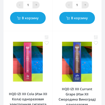
-
+
-
+
В корзину
В корзину
HQD IZI XII Currant
HQD IZI XII Cola (Изи XII
Grape (Изи XII
Кола) одноразовая
Смородина Виноград)
электронная сигарета
одноразовая