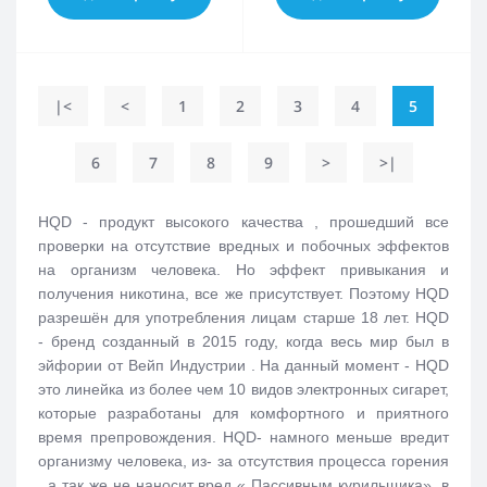
|<
<
1
2
3
4
5
6
7
8
9
>
>|
HQD - продукт высокого качества , прошедший все
проверки на отсутствие вредных и побочных эффектов
на организм человека. Но эффект привыкания и
получения никотина, все же присутствует. Поэтому HQD
разрешён для употребления лицам старше 18 лет. HQD
- бренд созданный в 2015 году, когда весь мир был в
эйфории от Вейп Индустрии . На данный момент - HQD
это линейка из более чем 10 видов электронных сигарет,
которые разработаны для комфортного и приятного
время препровождения. HQD- намного меньше вредит
организму человека, из- за отсутствия процесса горения
, а так же не наносит вред « Пассивным курильщика», в