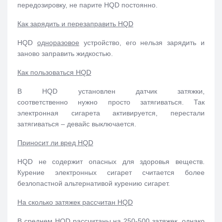
передозировку, не парите HQD постоянно.
Как зарядить и перезаправить HQD
HQD
одноразовое
устройство, его нельзя зарядить и
заново заправить жидкостью.
Как пользоваться HQD
В HQD установлен датчик затяжки,
соответственно
нужно просто затягиваться. Так
электронная сигарета активируется, перестали
затягиваться – девайс выключается.
Приносит ли вред HQD
HQD не содержит опасных для здоровья веществ.
Курение электронных сигарет считается более
безлопастной альтернативой курению сигарет.
На сколько затяжек рассчитан HQD
В среднем HQD рассчитаны на 250-500 затяжек, однако