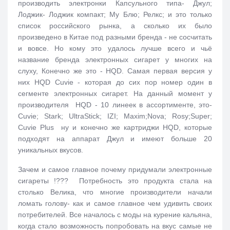
производить электронки Капсульного типа- Джул;
Лоджик- Лоджик компакт; Му Блю; Релкс; и это только
список российского рынка, а сколько их было
произведено в Китае под разными бренда - не сосчитать
и вовсе. Но кому это удалось лучше всего и чьё
название бренда электронных сигарет у многих на
слуху, Конечно же это - HQD. Самая первая версия у
них HQD Cuvie - которая до сих пор номер один в
сегменте электронных сигарет. На данный момент у
производителя HQD - 10 линеек в ассортименте, это-
Cuvie; Stark; UltraStick; IZI; Maxim;Nova; Rosy;Super;
Cuvie Plus ну и конечно же картриджи HQD, которые
подходят на аппарат Джул и имеют больше 20
уникальных вкусов.
Зачем и самое главное почему придумали электронные
сигареты !??? Потребность это продукта стала на
столько Велика, что многие производители начали
ломать голову- как и самое главное чем удивить своих
потребителей. Все началось с моды на курение кальяна,
когда стало возможность попробовать на вкус самые не