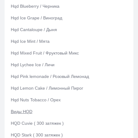
Hqd Blueberry / Черника
Hqd Ice Grape / Виноград
Hqd Cantaloupe / Дыня
Hqd Ice Mint / Мята
Hqd Mixed Fruit / Фруктовый Микс
Hqd Lychee Ice / Личи
Hqd Pink lemonade / Розовый Лемонад
Hqd Lemon Cake / Лимонный Пирог
Hqd Nuts Tobacco / Орех
Виды HQD
HQD Cuvie ( 300 затяжек )
HQD Stark ( 300 затяжек )