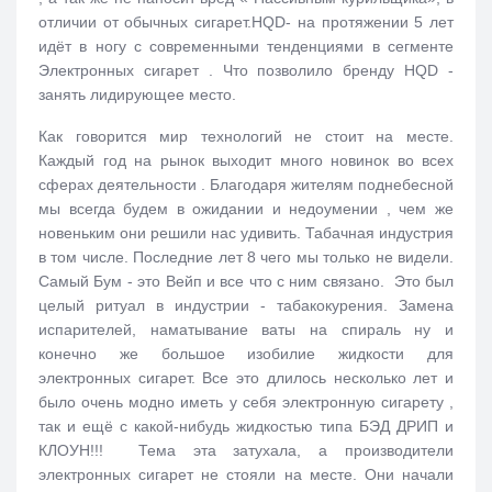
отличии от обычных сигарет.HQD- на протяжении 5 лет
идёт в ногу с современными тенденциями в сегменте
Электронных сигарет . Что позволило бренду HQD -
занять лидирующее место.
Как говорится мир технологий не стоит на месте.
Каждый год на рынок выходит много новинок во всех
сферах деятельности . Благодаря жителям поднебесной
мы всегда будем в ожидании и недоумении , чем же
новеньким они решили нас удивить. Табачная индустрия
в том числе. Последние лет 8 чего мы только не видели.
Самый Бум - это Вейп и все что с ним связано. Это был
целый ритуал в индустрии - табакокурения. Замена
испарителей, наматывание ваты на спираль ну и
конечно же большое изобилие жидкости для
электронных сигарет. Все это длилось несколько лет и
было очень модно иметь у себя электронную сигарету ,
так и ещё с какой-нибудь жидкостью типа БЭД ДРИП и
КЛОУН!!! Тема эта затухала, а производители
электронных сигарет не стояли на месте. Они начали