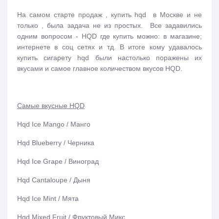
На самом старте продаж , купить hqd в Москве и не
только , была задача не из простых. Все задавились
одним вопросом - HQD где купить можно: в магазине;
интернете в соц сетях и тд. В итоге кому удавалось
купить сигарету hqd были настолько поражены их
вкусами и самое главное количеством вкусов HQD.
Самые вкусные HQD
Hqd Ice Mango / Манго
Hqd Blueberry / Черника
Hqd Ice Grape / Виноград
Hqd Cantaloupe / Дыня
Hqd Ice Mint / Мята
Hqd Mixed Fruit / Фруктовый Микс