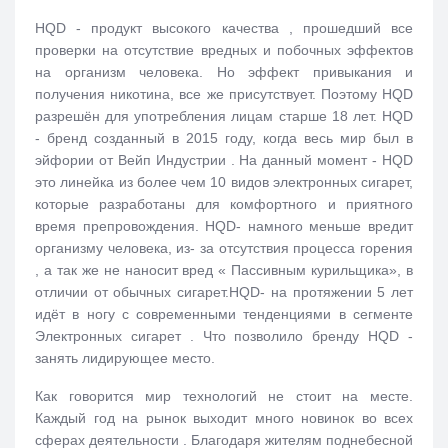
HQD - продукт высокого качества , прошедший все
проверки на отсутствие вредных и побочных эффектов
на организм человека. Но эффект привыкания и
получения никотина, все же присутствует. Поэтому HQD
разрешён для употребления лицам старше 18 лет. HQD
- бренд созданный в 2015 году, когда весь мир был в
эйфории от Вейп Индустрии . На данный момент - HQD
это линейка из более чем 10 видов электронных сигарет,
которые разработаны для комфортного и приятного
время препровождения. HQD- намного меньше вредит
организму человека, из- за отсутствия процесса горения
, а так же не наносит вред « Пассивным курильщика», в
отличии от обычных сигарет.HQD- на протяжении 5 лет
идёт в ногу с современными тенденциями в сегменте
Электронных сигарет . Что позволило бренду HQD -
занять лидирующее место.
Как говорится мир технологий не стоит на месте.
Каждый год на рынок выходит много новинок во всех
сферах деятельности . Благодаря жителям поднебесной