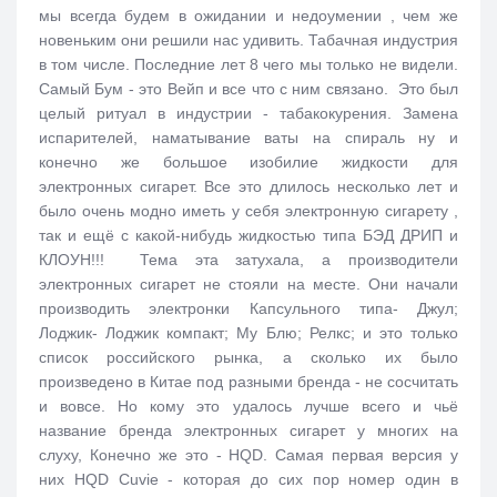
мы всегда будем в ожидании и недоумении , чем же
новеньким они решили нас удивить. Табачная индустрия
в том числе. Последние лет 8 чего мы только не видели.
Самый Бум - это Вейп и все что с ним связано. Это был
целый ритуал в индустрии - табакокурения. Замена
испарителей, наматывание ваты на спираль ну и
конечно же большое изобилие жидкости для
электронных сигарет. Все это длилось несколько лет и
было очень модно иметь у себя электронную сигарету ,
так и ещё с какой-нибудь жидкостью типа БЭД ДРИП и
КЛОУН!!! Тема эта затухала, а производители
электронных сигарет не стояли на месте. Они начали
производить электронки Капсульного типа- Джул;
Лоджик- Лоджик компакт; Му Блю; Релкс; и это только
список российского рынка, а сколько их было
произведено в Китае под разными бренда - не сосчитать
и вовсе. Но кому это удалось лучше всего и чьё
название бренда электронных сигарет у многих на
слуху, Конечно же это - HQD. Самая первая версия у
них HQD Cuvie - которая до сих пор номер один в