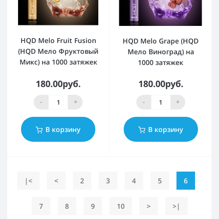
HQD Melo Fruit Fusion
HQD Melo Grape (HQD
(HQD Мело Фруктовый
Мело Виноград) на
Микс) на 1000 затяжек
1000 затяжек
180.00руб.
180.00руб.
-
+
-
+
В корзину
В корзину
|<
<
2
3
4
5
6
7
8
9
10
>
>|