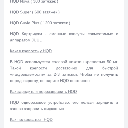
HQD Nova ( 300 затяжек )
HQD Super ( 600 затяжек )
HQD Cuvie Plus ( 1200 затяжек )
HQD Картриджи - сменные капсулы совместимые с
аппаратом JUUL
Какая крепость у HQD
В HQD используется солевой никотин крепостью 50 мг.
Такой крепости достаточно для быстрой
«накуриваемости» за 2-3 затяжки. Чтобы не получить
передозировку, не парите HQD постоянно.
Как зарядить и перезаправить HQD
HQD
одноразовое
устройство, его нельзя зарядить и
заново заправить жидкостью.
Как пользоваться HQD