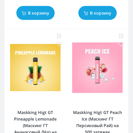
В корзину
В корзину
Maskking Higt GT
Maskking Higt GT Peach
Pineapple Lemonade
Ice (Маскинг ГТ
(Маскинг ГТ
Персиковый Рай) на
Ананасовый Лёд) на
500 затяжек